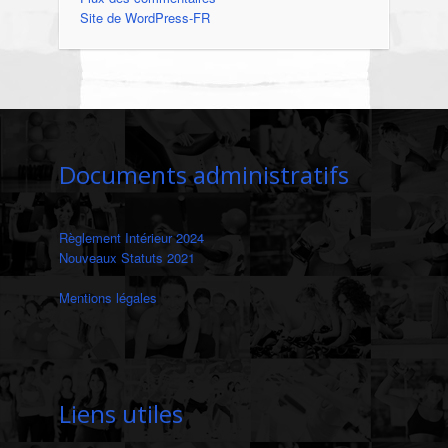
Site de WordPress-FR
Documents administratifs
Règlement Intérieur 2024
Nouveaux Statuts 2021
Mentions légales
‎
Liens utiles