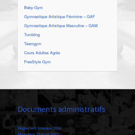
Baby-Gym
Gymnastique Artistique Féminine – GAF
Gymnastique Artistique Masculine – GAM
Tumbling
Teamgym
Cours Adultes Agrès
FreeStyle Gym
Documents administratifs
Règlement Intérieur 2024
Nouveaux Statuts 2021