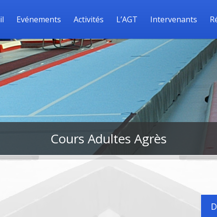
il
Evénements
Activités
L’AGT
Intervenants
R
Cours Adultes Agrès
D