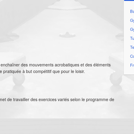
B
Gy
Gy
T
T
Co
e à enchaîner des mouvements acrobatiques et des éléments
F
 pratiquée à but compétitif que pour le loisir.
t de travailler des exercices variés selon le programme de