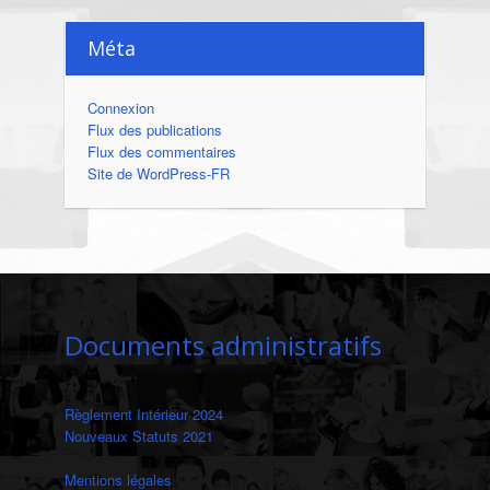
Méta
Connexion
Flux des publications
Flux des commentaires
Site de WordPress-FR
Documents administratifs
Règlement Intérieur 2024
Nouveaux Statuts 2021
Mentions légales
‎