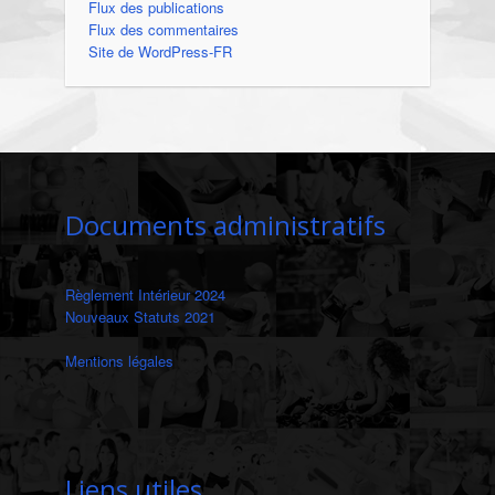
Flux des publications
Flux des commentaires
Site de WordPress-FR
Documents administratifs
Règlement Intérieur 2024
Nouveaux Statuts 2021
Mentions légales
‎
Liens utiles