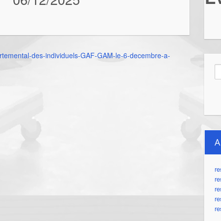
artemental-des-individuels-GAF-GAM-le-6-decembre-a-
Re
A
re
re
re
re
re