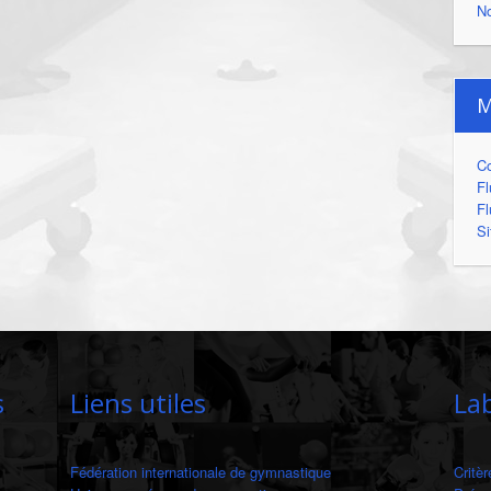
N
M
C
Fl
Fl
S
s
Liens utiles
La
Fédération internationale de gymnastique
Critèr