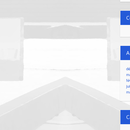
C
A
d
m
fé
ju
m
C