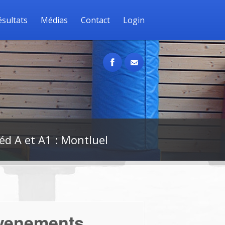
ésultats
Médias
Contact
Login
éd A et A1 : Montluel
venements