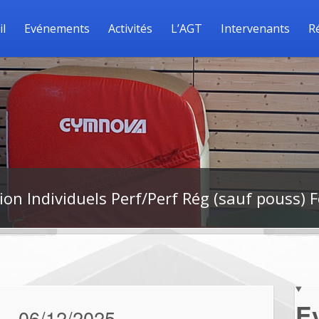
il
Evénements
Activités
L’AGT
Intervenants
R
n Individuels Perf/Perf Rég (sauf pouss) F
E
06/12/2025