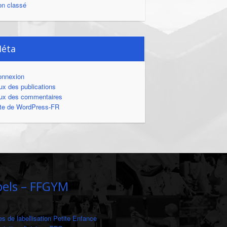
on classé
éta
onnexion
ux des publications
ux des commentaires
ite de WordPress-FR
bels – FFGYM
es de labellisation Petite Enfance