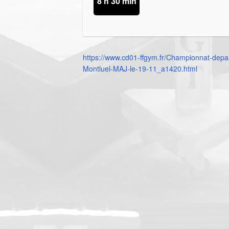
8 h 30 min
https://www.cd01-ffgym.fr/Championnat-dep
Montluel-MAJ-le-19-11_a1420.html